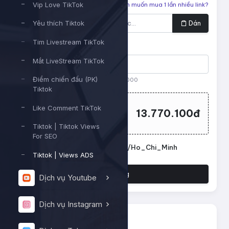
Vip Love TikTok
Liên kết cần tăng
Bạn muốn mua 1 lần nhiều link?
Dán
Yêu thích Tiktok
Tim Livestream TikTok
Số lượng
Mắt LiveStream TikTok
Điểm chiến đấu (PK)
Tối thiểu:
1000000
- Tối đa:
100000000
Tiktok
Tổng tiền cần thanh
Like Comment TikTok
13.770.100đ
toán:
Tiktok | Tiktok Views
For SEO
Đặt lịch chạy. Múi giờ: Asia/Ho_Chi_Minh
Tiktok | Views ADS
Đặt hàng
Dịch vụ Youtube
Dịch vụ Instagram