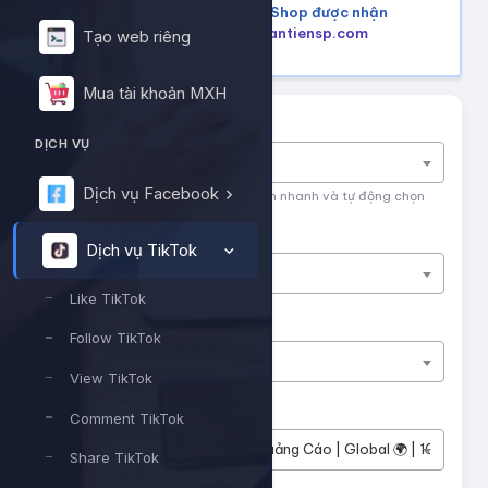
Mua hàng trên Shopee, Tiktok Shop được nhận
lại tiền hoàn, tham khảo tại
hoantiensp.com
Tạo web riêng
Mua tài khoản MXH
Tìm nhanh dịch vụ
DỊCH VỤ
Nhập tên dịch vụ để tìm kiếm
Dịch vụ Facebook
Nhập tên hoặc ID dịch vụ để tìm kiếm nhanh và tự động chọn
Nền tảng
Dịch vụ TikTok
Dịch vụ TikTok
Like TikTok
Phân loại
Follow TikTok
Tiktok | Views ADS
View TikTok
Dịch vụ
Comment TikTok
#13369
TikTok Views Quảng Cáo | Global 🌍 | 100% Người 
Share TikTok