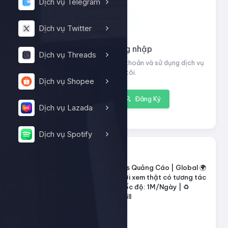
Dịch vụ Telegram
Dịch vụ Twitter
Vui lòng đăng nhập
Dịch vụ Threads
Đăng nhập để xem thông tin tài khoản và sử dụng dịch vụ
của chúng tôi.
Dịch vụ Shopee
Đăng nhập
Đăng Ký
Dịch vụ Lazada
Dịch vụ Spotify
13369
ID dịch vụ:
TikTok Views Quảng Cáo | Global 🌍
Tên dịch vụ:
| 100% Người xem thật có tương tác
| Min 1M | Tốc độ: 1M/Ngày | ♻️
Lifetime Refill
Loại dịch vụ:
Default