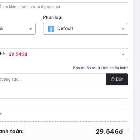
ể tìm kiếm nhanh và tự động chọn
Phân loại
ok
Default
 bè
29.546đ
Bạn muốn mua 1 lần nhiều link?
Dán
00
29.546đ
anh toán: