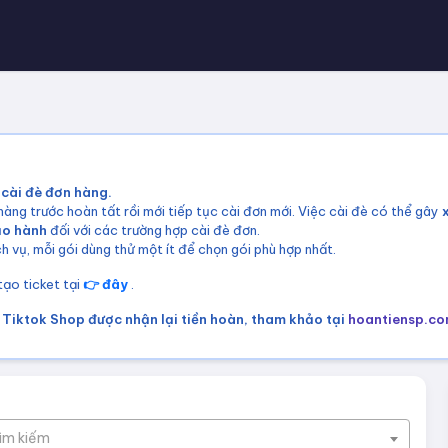
 cài đè đơn hàng.
àng trước hoàn tất rồi mới tiếp tục cài đơn mới. Việc cài đè có thể gây
ảo hành
đối với các trường hợp cài đè đơn.
h vụ, mỗi gói dùng thử một ít để chọn gói phù hợp nhất.
 tạo ticket tại
👉 đây
.
Tiktok Shop được nhận lại tiền hoàn, tham khảo tại
hoantiensp.c
tìm kiếm