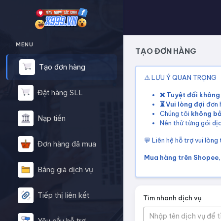
MENU
TẠO ĐƠN HÀNG
Tạo đơn hàng
⚠️ LƯU Ý QUAN TRỌNG
Đặt hàng SLL
❌ Tuyệt đối không
⏳ Vui lòng đợi
đơn h
Chúng tôi
không b
Nạp tiền
Nên thử từng gói dịc
💬 Liên hệ hỗ trợ vui lòng
Đơn hàng đã mua
Mua hàng trên Shopee, 
Bảng giá dịch vụ
Tiếp thị liên kết
Tìm nhanh dịch vụ
Nhập tên dịch vụ để 