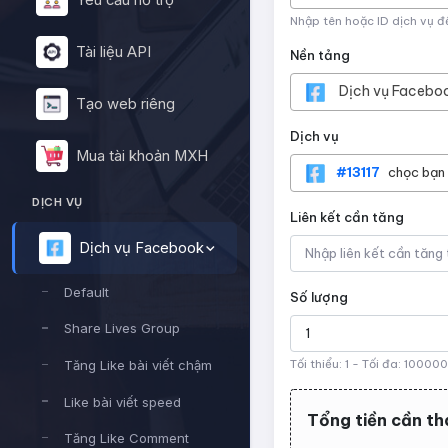
Yêu cầu hỗ trợ
Nhập tên hoặc ID dịch vụ đ
Tài liệu API
Nền tảng
Dịch vụ Facebo
Tạo web riêng
Dịch vụ
Mua tài khoản MXH
#13117
chọc bạn
DỊCH VỤ
Liên kết cần tăng
Dịch vụ Facebook
Default
Số lượng
Share Lives Group
Tối thiểu:
1
- Tối đa:
10000
Tăng Like bài viết chậm
Like bài viết speed
Tổng tiền cần th
Tăng Like Comment