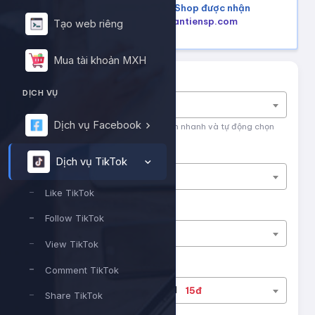
Mua hàng trên Shopee, Tiktok Shop được nhận
lại tiền hoàn, tham khảo tại
hoantiensp.com
Tạo web riêng
Mua tài khoản MXH
Tìm nhanh dịch vụ
DỊCH VỤ
Nhập tên dịch vụ để tìm kiếm
Dịch vụ Facebook
Nhập tên hoặc ID dịch vụ để tìm kiếm nhanh và tự động chọn
Nền tảng
Dịch vụ TikTok
Dịch vụ TikTok
Like TikTok
Phân loại
Follow TikTok
Like TikTok
View TikTok
Dịch vụ
Comment TikTok
#13124
Tiktok - Likes sv1
15đ
Share TikTok