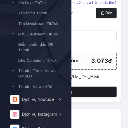
Vip Love TikTok
Liên kết cần tăng
Bạn muốn mua 1 lần nhiều link?
Dán
Yêu thích Tiktok
Tim Livestream TikTok
Số lượng
Mắt LiveStream TikTok
Điểm chiến đấu (PK)
Tối thiểu:
200
- Tối đa:
10000
Tiktok
3.073đ
Tổng tiền cần thanh toán:
Like Comment TikTok
Tiktok | Tiktok Views
For SEO
Đặt lịch chạy. Múi giờ: Asia/Ho_Chi_Minh
Tiktok | Views ADS
Đặt hàng
Dịch vụ Youtube
Dịch vụ Instagram