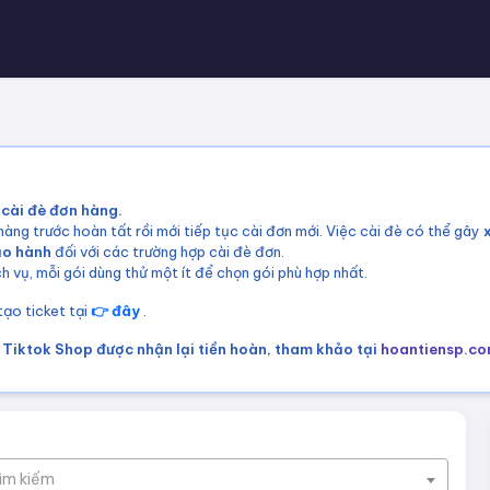
 cài đè đơn hàng.
àng trước hoàn tất rồi mới tiếp tục cài đơn mới. Việc cài đè có thể gây
ảo hành
đối với các trường hợp cài đè đơn.
h vụ, mỗi gói dùng thử một ít để chọn gói phù hợp nhất.
 tạo ticket tại
👉 đây
.
Tiktok Shop được nhận lại tiền hoàn, tham khảo tại
hoantiensp.c
tìm kiếm