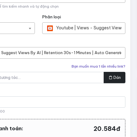
ể tìm kiếm nhanh và tự động chọn
Phân loại
Youtube | Views - Suggest Views by AI
Suggest Views By AI | Retention 30s-1 Minutes | Auto Generate Suggest
Bạn muốn mua 1 lần nhiều link?
Dán
000
20.584đ
anh toán: