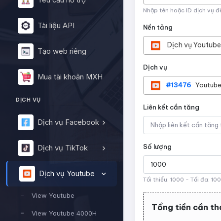
Yêu cầu hỗ trợ
Nhập tên hoặc ID dịch vụ đ
Tài liệu API
Nền tảng
Dịch vụ Youtube
Tạo web riêng
Dịch vụ
Mua tài khoản MXH
#13476
Youtube 
DỊCH VỤ
Liên kết cần tăng
Dịch vụ Facebook
Số lượng
Dịch vụ TikTok
Dịch vụ Youtube
Tối thiểu:
1000
- Tối đa:
10
View Youtube
Tổng tiền cần th
View Youtube 4000H