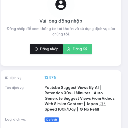
Vui lòng đăng nhập
Đăng nhập để xem thông tin tài khoản và sử dụng dịch vụ của
chúng tôi.
Đăng nhập
Đăng Ký
 Views From Videos With Similar Content | Japan 🇯🇵 | Speed 100k/Day 
13476
ID dịch vụ:
Youtube Suggest Views By AI |
Tên dịch vụ:
Retention 30s-1 Minutes | Auto
Generate Suggest Views From Videos
With Similar Content | Japan 🇯🇵 |
Speed 100k/Day | 🚫 No Refill
Loại dịch vụ:
Default