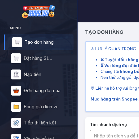
MENU
TẠO ĐƠN HÀNG
Tạo đơn hàng
⚠️ LƯU Ý QUAN TRỌNG
Đặt hàng SLL
❌ Tuyệt đối không
⏳ Vui lòng đợi
đơn h
Chúng tôi
không b
Nạp tiền
Nên thử từng gói dịc
💬 Liên hệ hỗ trợ vui lòng
Đơn hàng đã mua
Mua hàng trên Shopee, 
Bảng giá dịch vụ
Tiếp thị liên kết
Tìm nhanh dịch vụ
Nhập tên dịch vụ để 