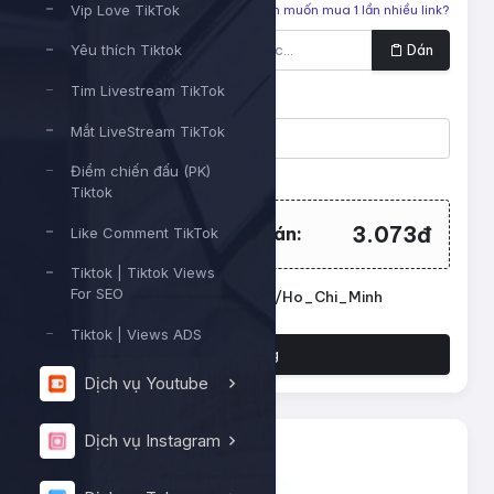
Vip Love TikTok
Liên kết cần tăng
Bạn muốn mua 1 lần nhiều link?
Dán
Yêu thích Tiktok
Tim Livestream TikTok
Số lượng
Mắt LiveStream TikTok
Điểm chiến đấu (PK)
Tối thiểu:
200
- Tối đa:
10000
Tiktok
3.073đ
Tổng tiền cần thanh toán:
Like Comment TikTok
Tiktok | Tiktok Views
For SEO
Đặt lịch chạy. Múi giờ: Asia/Ho_Chi_Minh
Tiktok | Views ADS
Đặt hàng
Dịch vụ Youtube
Dịch vụ Instagram