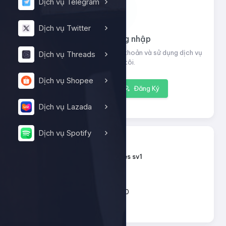
Dịch vụ Telegram
Dịch vụ Twitter
Vui lòng đăng nhập
Đăng nhập để xem thông tin tài khoản và sử dụng dịch vụ
Dịch vụ Threads
của chúng tôi.
Dịch vụ Shopee
Đăng nhập
Đăng Ký
Dịch vụ Lazada
Dịch vụ Spotify
13124
ID dịch vụ:
Tiktok - Likes sv1
Tên dịch vụ:
Loại dịch vụ:
Default
200 - 10.000
Giới hạn số lượng:
15đ
Giá mỗi 1: