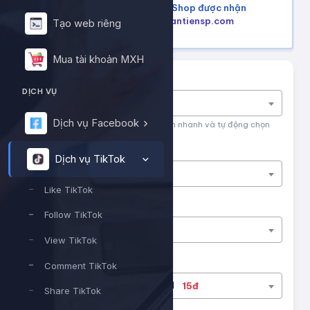
Mua hàng trên Shopee, Tiktok Shop được nhận
lại tiền hoàn, tham khảo tại
hoantiensp.com
Tạo web riêng
Mua tài khoản MXH
Tìm nhanh dịch vụ
DỊCH VỤ
Nhập tên dịch vụ để tìm kiếm
Dịch vụ Facebook
Nhập tên hoặc ID dịch vụ để tìm kiếm nhanh và tự động chọn
Nền tảng
Dịch vụ TikTok
Dịch vụ TikTok
Like TikTok
Phân loại
Follow TikTok
Like TikTok
View TikTok
Dịch vụ
Comment TikTok
#13124
Tiktok - Likes sv1
15đ
Share TikTok